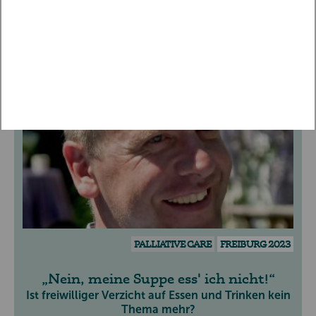
WEITERE VORTRÄGE ENTDECKEN
FACHVORTRAG
PALLIATIVE CARE
FREIBURG 2023
Nein, meine Suppe ess' ich nicht!
Ist freiwilliger Verzicht auf Essen und Trinken kein
Thema mehr?