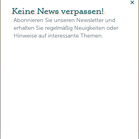
✕
Teilnahmebescheinigung mit
Keine News verpassen!
zertifizierten Pflegepunkten für
die RbP.
Abonnieren Sie unseren Newsletter und
erhalten Sie regelmäßig Neuigkeiten oder
Hinweise auf interessante Themen.
TICKET SICHERN
E-Mail-Adresse*
TICKET BEREITS GEKAUFT?
Melden Sie sich an, um
Vorname*
Nachname*
diesen Beitrag zu sehen.
EINLOGGEN