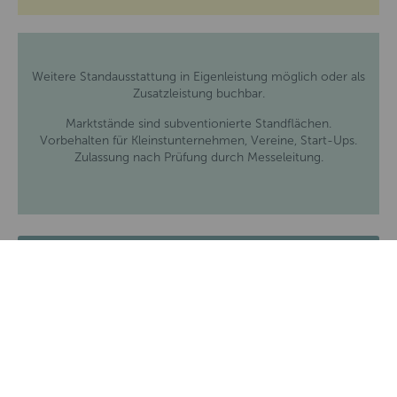
Weitere Standausstattung in Eigenleistung möglich oder als
Zusatzleistung buchbar.
Marktstände sind subventionierte Standflächen.
Vorbehalten für Kleinstunternehmen, Vereine, Start-Ups.
Zulassung nach Prüfung durch Messeleitung.
BUCHUNG BALD MÖGLICH.
Im Überblick.