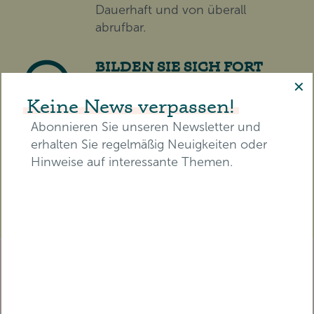
Dauerhaft und von überall
abrufbar.
BILDEN SIE SICH FORT
✕
Erhalten Sie eine
Keine News verpassen!
Teilnahmebescheinigung mit
zertifizierten Pflegepunkten für
Abonnieren Sie unseren Newsletter und
die RbP.
erhalten Sie regelmäßig Neuigkeiten oder
Hinweise auf interessante Themen.
TICKET SICHERN
E-Mail-Adresse*
TICKET BEREITS GEKAUFT?
Melden Sie sich an, um
Vorname*
Nachname*