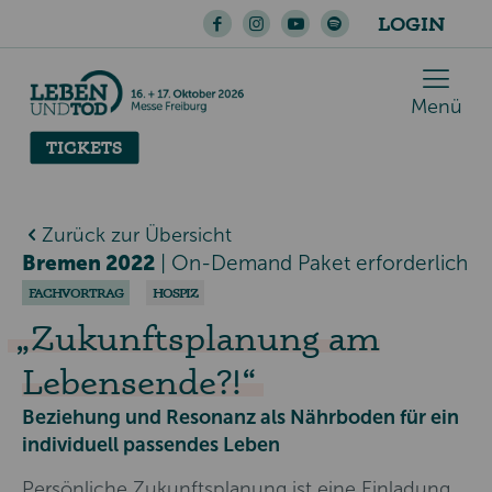
LOGIN
Menü
TICKETS
Zurück zur Übersicht
Bremen 2022
|
On-Demand Paket erforderlich
FACHVORTRAG
HOSPIZ
Zukunftsplanung am
Lebensende?!
Beziehung und Resonanz als Nährboden für ein
individuell passendes Leben
Persönliche Zukunftsplanung ist eine Einladung,