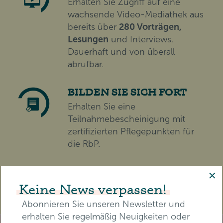
Erhalten Sie Zugriff auf eine
wachsende Video-Mediathek aus
bereits über
280 Vorträgen,
Lesungen
und Interviews.
Dauerhaft und von überall
abrufbar.
BILDEN SIE SICH FORT
Erhalten Sie eine
Teilnahmebescheinigung mit
zertifizierten Pflegepunkten für
die RbP.
✕
TICKET SICHERN
Keine News verpassen!
Abonnieren Sie unseren Newsletter und
erhalten Sie regelmäßig Neuigkeiten oder