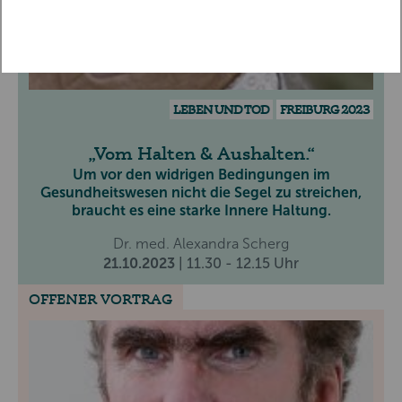
LEBEN UND TOD
FREIBURG 2023
Vom Halten & Aushalten.
Um vor den widrigen Bedingungen im
Gesundheitswesen nicht die Segel zu streichen,
braucht es eine starke Innere Haltung.
Dr. med. Alexandra Scherg
21.10.2023
| 11.30 - 12.15 Uhr
OFFENER VORTRAG