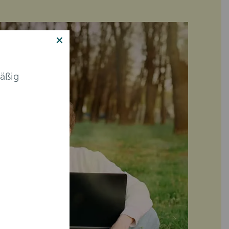
✕
äßig