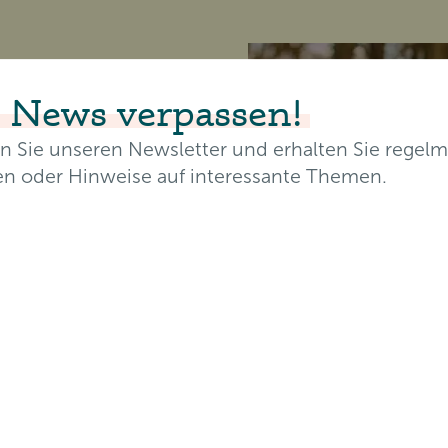
ls
 News verpassen!
!
n Sie unseren Newsletter und erhalten Sie regelm
en oder Hinweise auf interessante Themen.
resse*
FF
achsende Video-
 Vorträgen,
Nachname*
rhaft und von