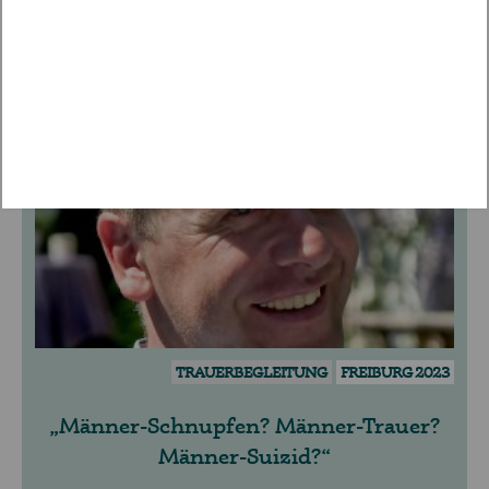
WEITERE VORTRÄGE ENTDECKEN
FACHVORTRAG
TRAUERBEGLEITUNG
FREIBURG 2023
Männer-Schnupfen? Männer-Trauer?
Männer-Suizid?