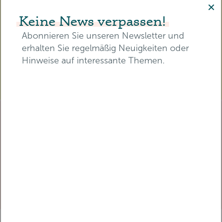
Teilnahmebescheinigung mit
✕
zertifizierten Pflegepunkten für
Keine News verpassen!
die RbP.
Abonnieren Sie unseren Newsletter und
erhalten Sie regelmäßig Neuigkeiten oder
Hinweise auf interessante Themen.
TICKET SICHERN
E-Mail-Adresse*
TICKET BEREITS GEKAUFT?
Melden Sie sich an, um
Vorname*
Nachname*
diesen Beitrag zu sehen.
EINLOGGEN