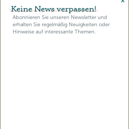
Diesen Vortrag vor Ort
✕
Keine News verpassen!
erleben!
Abonnieren Sie unseren Newsletter und
erhalten Sie regelmäßig Neuigkeiten oder
Hinweise auf interessante Themen.
AUSTAUSCH
Nehmen Sie an diesem und
weitere Vorträgen vor Ort teil.
E-Mail-Adresse*
Stellen Sie Fragen, tauschen Sie
sich aus.
BILDEN SIE SICH FORT
Vorname*
Nachname*
Erhalten Sie eine
Teilnahmebescheinigung mit
zertifizierten Pflegepunkten für
die RbP.
ON DEMAND ZUGRIFF