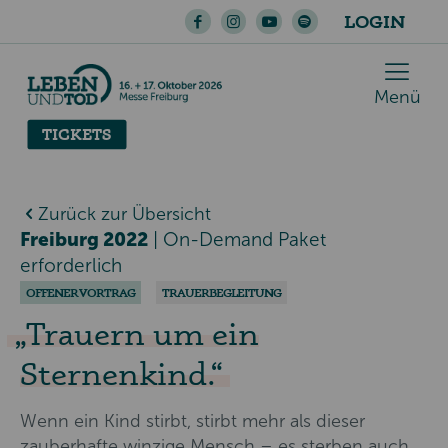
LOGIN
Menü
TICKETS
Zurück zur Übersicht
Freiburg 2022
|
On-Demand Paket
erforderlich
OFFENER VORTRAG
TRAUERBEGLEITUNG
Trauern um ein
Sternenkind.
Wenn ein Kind stirbt, stirbt mehr als dieser
zauberhafte winzige Mensch – es sterben auch