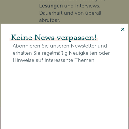
Lesungen
und Interviews.
Dauerhaft und von überall
abrufbar.
✕
Keine News verpassen!
BILDEN SIE SICH FORT
Erhalten Sie eine
Abonnieren Sie unseren Newsletter und
Teilnahmebescheinigung mit
erhalten Sie regelmäßig Neuigkeiten oder
zertifizierten Pflegepunkten für
Hinweise auf interessante Themen.
die RbP.
E-Mail-Adresse*
TICKET SICHERN
Vorname*
Nachname*
TICKET BEREITS GEKAUFT?
Melden Sie sich an, um