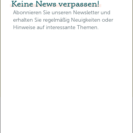
Vorträgen vor Ort teil. Stellen Sie
Keine News verpassen!
Fragen, tauschen Sie sich aus.
Abonnieren Sie unseren Newsletter und
erhalten Sie regelmäßig Neuigkeiten oder
BILDEN SIE SICH FORT
Hinweise auf interessante Themen.
Erhalten Sie eine
Teilnahmebescheinigung mit
zertifizierten Pflegepunkten für
E-Mail-Adresse*
die RbP.
TICKET SICHERN
Vorname*
Nachname*
WEITERE VORTRÄGE ENTDECKEN
FACHVORTRAG