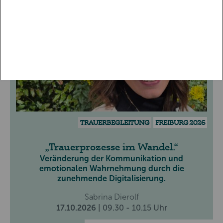
TRAUERBEGLEITUNG
FREIBURG 2026
Trauerprozesse im Wandel.
Veränderung der Kommunikation und
emotionalen Wahrnehmung durch die
zunehmende Digitalisierung.
Sabrina Dierolf
17.10.2026
| 09.30 - 10.15 Uhr