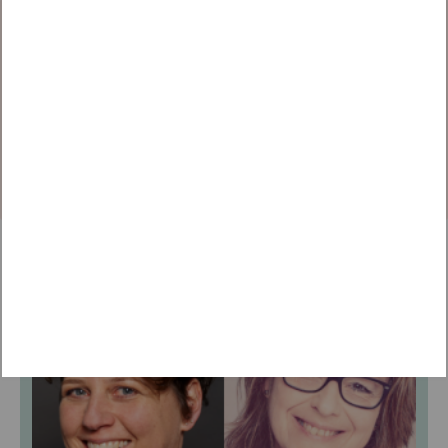
Vorname*
Nachname*
TICKET BEREITS GEKAUFT?
Melden Sie sich an, um
diesen Beitrag zu sehen.
EINLOGGEN
WEITERE VORTRÄGE ENTDECKEN
FACHVORTRAG