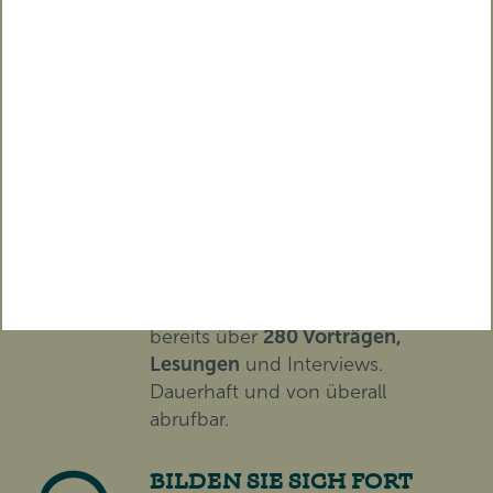
TICKET ERWERBEN
Diesen Beitrag als Video
streamen!
ON DEMAND ZUGRIFF
Erhalten Sie Zugriff auf eine
wachsende Video-Mediathek aus
bereits über
280 Vorträgen,
Lesungen
und Interviews.
Dauerhaft und von überall
abrufbar.
BILDEN SIE SICH FORT