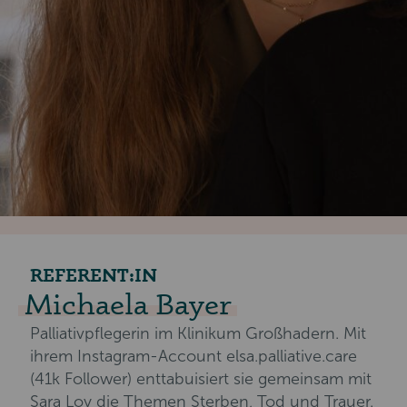
REFERENT:IN
Michaela Bayer
Palliativpflegerin im Klinikum Großhadern. Mit
ihrem Instagram-Account elsa.palliative.care
(41k Follower) enttabuisiert sie gemeinsam mit
Sara Loy die Themen Sterben, Tod und Trauer.