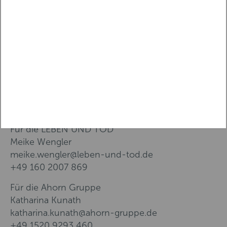
kostet ab 8 Euro. Weitere Informationen zum
Programm sowie Tickets sind online erhältlich
unter www.leben-und-tod.de.
Ansprechpersonen für Presseanfragen:
Für die ahorn Kultur GmbH
Charlotte Wiedemann
charlotte.wiedemann@ahorn-gruppe.de
+49 176 8414 6529
Für die LEBEN UND TOD
Meike Wengler
meike.wengler@leben-und-tod.de
+49 160 2007 869
Für die Ahorn Gruppe
Katharina Kunath
katharina.kunath@ahorn-gruppe.de
+49 1520 9293 460