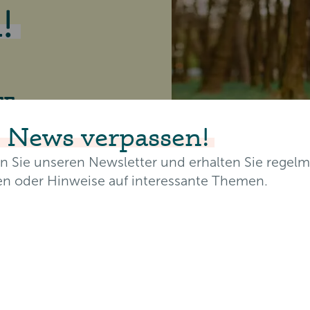
!
FF
 News verpassen!
achsende Video-
 Vorträgen,
n Sie unseren Newsletter und erhalten Sie regelm
rhaft und von
en oder Hinweise auf interessante Themen.
resse*
RT
cheinigung mit
 die RbP.
Nachname*