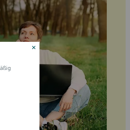
✕
äßig