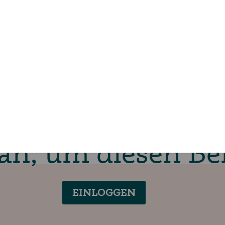
TICKET SICHERN
TICKET BEREITS GEKAUFT?
an, um diesen Bei
EINLOGGEN