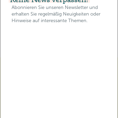
Beschwerdemanagement, Schutz vor
Abonnieren Sie unseren Newsletter und
Gewalt und Diskriminierung (Safeguarding)
erhalten Sie regelmäßig Neuigkeiten oder
Hinweise auf interessante Themen.
E-Mail-Adresse*
Teilen
Vorname*
Nachname*