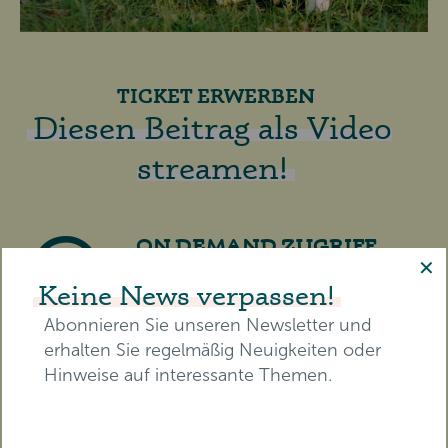
TICKET ERWERBEN
Diesen Beitrag als Video
streamen!
ON DEMAND ZUGRIFF
✕
Erhalten Sie Zugriff auf eine
Keine News verpassen!
wachsende Video-Mediathek aus
Abonnieren Sie unseren Newsletter und
bereits über
280 Vorträgen,
erhalten Sie regelmäßig Neuigkeiten oder
Lesungen
und Interviews.
Hinweise auf interessante Themen.
Dauerhaft und von überall
abrufbar.