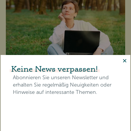
✕
Keine News verpassen!
Abonnieren Sie unseren Newsletter und
erhalten Sie regelmäßig Neuigkeiten oder
Hinweise auf interessante Themen.
TICKET ERWERBEN
Diesen Beitrag als Video
E-Mail-Adresse*
streamen!