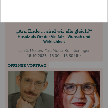
LEBEN UND TOD
HOSPIZ
PALLIATIVE CARE
TRAUERBEGLEITUNG
FREIBURG 2025
Am Ende ... sind wir alle gleich?
Hospiz als Ort der Vielfalt - Wunsch und
Wirklichkeit
Jan S. Möllers, Yala Mona, Rolf Kieninger
18.10.2025
| 15.00 - 16.30 Uhr
OFFENER VORTRAG