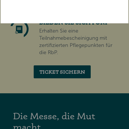
abrufbar.
BILDEN SIE SICH FORT
Erhalten Sie eine
Teilnahmebescheinigung mit
zertifizierten Pflegepunkten für
die RbP.
TICKET SICHERN
Die Messe, die Mut
macht.