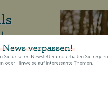
ls
!
 News verpassen!
n Sie unseren Newsletter und erhalten Sie regelm
FF
en oder Hinweise auf interessante Themen.
achsende Video-
 Vorträgen,
resse*
rhaft und von
Nachname*