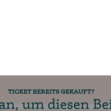
RT
cheinigung mit
 die RbP.
TICKET SICHERN
TICKET BEREITS GEKAUFT?
an, um diesen Bei