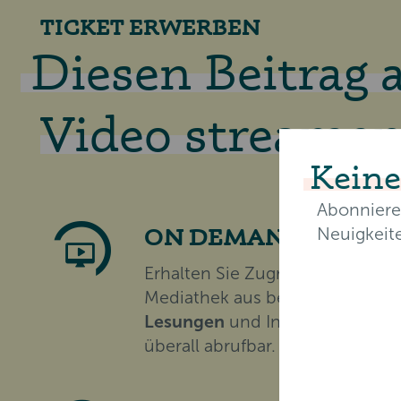
TICKET ERWERBEN
Diesen Beitrag a
Video streamen
Keine
Abonniere
ON DEMAND ZUGRI
Neuigkeit
Erhalten Sie Zugriff auf eine w
Mediathek aus bereits über
280
E-Mail-Ad
Lesungen
und Interviews. Daue
überall abrufbar.
Vorname*