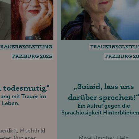
TRAUERBEGLEITUNG
TRAUERBEGLEITU
FREIBURG 2025
FREIBURG 2
Suizid, lass uns
n todesmutig.
darüber sprechen!
ng mit Trauer im
Leben.
Ein Aufruf gegen die
Sprachlosigkeit Hinterblieben
uerdick, Mechthild
eter-Rupieper
Marei Rascher-Held