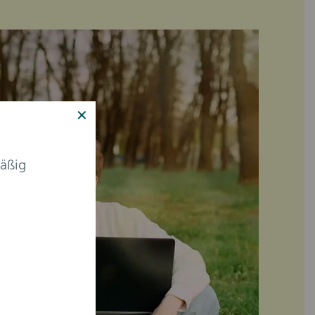
✕
äßig