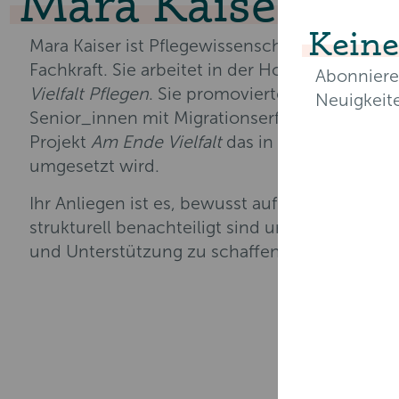
Mara Kaiser
Keine
Mara Kaiser ist Pflegewissenschaftlerin und Pal
Fachkraft. Sie arbeitet in der Hospizgruppe Fr
Abonniere
Vielfalt Pflegen
. Sie promovierte zu „Lebensw
Neuigkeit
Senior_innen mit Migrationserfahrung“ und v
Projekt
Am
Ende Vielfalt
das in der Hospizgrup
umgesetzt wird.
E-Mail-Ad
Ihr Anliegen ist es, bewusst auf Menschen zu
strukturell benachteiligt sind und Möglichkei
und Unterstützung zu schaffen.
Vorname*