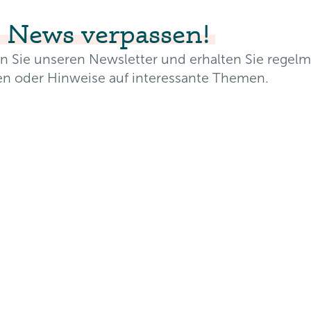
 News verpassen!
liative Care
eiburg e.V. und bei
n Sie unseren Newsletter und erhalten Sie regelm
elten von
en oder Hinweise auf interessante Themen.
erantwortet das
pe Freiburg e.V.
resse*
zugehen, die
ten der Begleitung
Nachname*