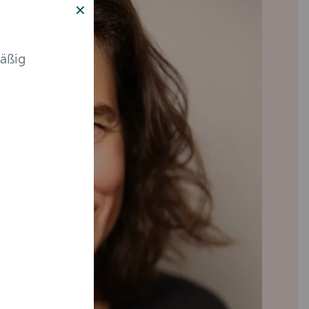
✕
äßig