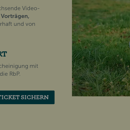
achsende Video-
 Vorträgen,
rhaft und von
RT
cheinigung mit
 die RbP.
TICKET SICHERN