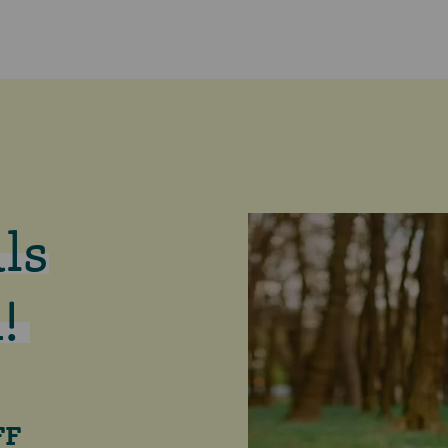
ls
!
FF