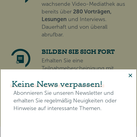
wachsende Video-Mediathek aus
bereits über
280 Vorträgen,
Lesungen
und Interviews.
Dauerhaft und von überall
abrufbar.
BILDEN SIE SICH FORT
Erhalten Sie eine
Teilnahmebescheinigung mit
✕
zertifizierten Pflegepunkten für
Keine News verpassen!
die RbP.
Abonnieren Sie unseren Newsletter und
erhalten Sie regelmäßig Neuigkeiten oder
TICKET SICHERN
Hinweise auf interessante Themen.
E-Mail-Adresse*