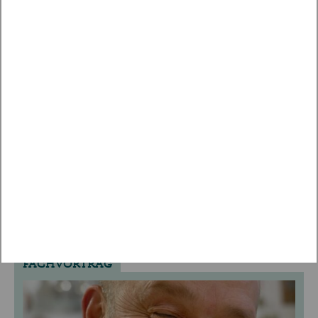
Vorname*
Nachname*
BESTATTUNGSKULTUR
SPIRITUALITÄT
LEBEN UND TOD
BREMEN 2026
Die Kunst des Abschiednehmens.
Charlotte Wiedemann, Stefanie Schillmöller
11.04.2026
| 14.00 - 14.45 Uhr
FACHVORTRAG