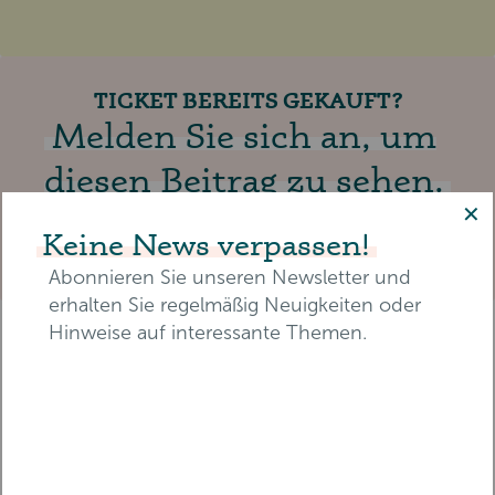
TICKET BEREITS GEKAUFT?
Melden Sie sich an, um
diesen Beitrag zu sehen.
✕
Keine News verpassen!
EINLOGGEN
Abonnieren Sie unseren Newsletter und
erhalten Sie regelmäßig Neuigkeiten oder
Hinweise auf interessante Themen.
WEITERE VORTRÄGE ENTDECKEN
OFFENER VORTRAG
E-Mail-Adresse*