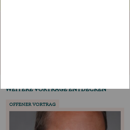
TICKET BEREITS GEKAUFT?
Melden Sie sich an, um
diesen Beitrag zu sehen.
EINLOGGEN
WEITERE VORTRÄGE ENTDECKEN
OFFENER VORTRAG