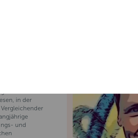
lich
selbständige
nerin, Diversity-
ie hat Deutsch,
gie studiert. Nach
esen, in der
 Vergleichender
langjährige
lungs- und
ichen