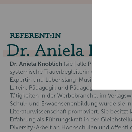
REFERENT:IN
Dr. Aniela Knob
Dr. Aniela Knoblich
(sie | alle Pronomen) ist 
systemische Trauerbegleiterin (BVT), Trauerred
Expertin und Lebenslang-Musik-Begleiterin. S
Latein, Pädagogik und Pädagogische Psycholo
Tätigkeiten in der Werbebranche, im Verlagsw
Schul- und Erwachsenenbildung wurde sie in
Literaturwissenschaft promoviert. Sie besitzt 
Erfahrung als Führungskraft in der Gleichstel
Diversity-Arbeit an Hochschulen und öffentl