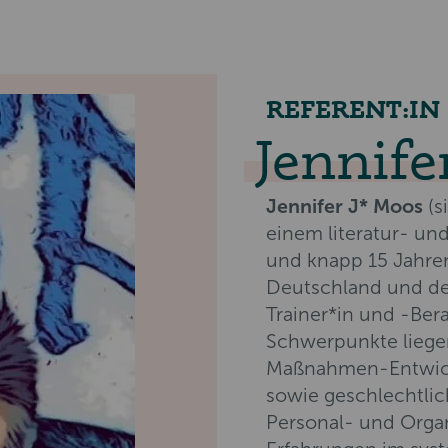
REFERENT:IN
Jennife
Jennifer J* Moos
(s
einem literatur- un
und knapp 15 Jahre
Deutschland und der
Trainer*in und -Bera
Schwerpunkte liege
Maßnahmen-Entwick
sowie geschlechtlich
Personal- und Organ