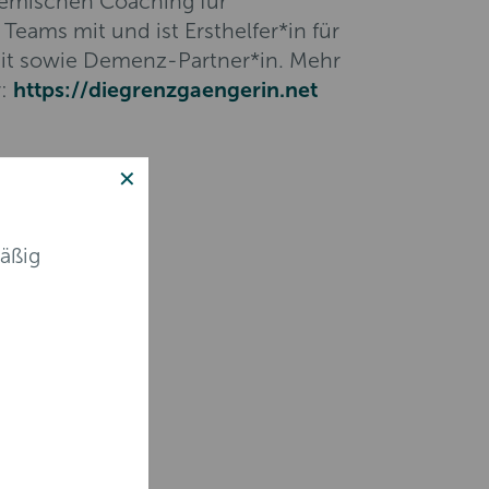
temischen Coaching für
Teams mit und ist Ersthelfer*in für
it sowie Demenz-Partner*in. Mehr
r:
https://diegrenzgaengerin.net
✕
äßig