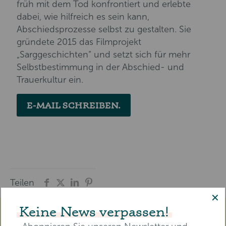
früh mit dem Tod konfrontiert und erlebte
dabei, wie hilfreich es sein kann,
Abschiedsprozesse selbst zu gestalten. Sie
gründete 2015 das Filmprojekt
„Sarggeschichten“ und setzt sich für mehr
Selbstbestimmung in der Abschied- und
Trauerkultur ein.
E-MAIL SCHREIBEN.
Teilen
✕
Keine News verpassen!