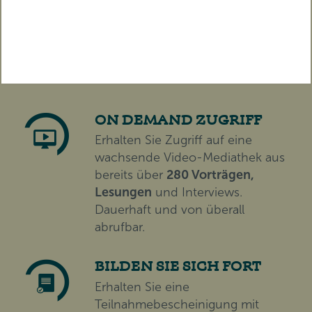
TICKET ERWERBEN
Diesen Beitrag als Video
streamen!
ON DEMAND ZUGRIFF
Erhalten Sie Zugriff auf eine
wachsende Video-Mediathek aus
bereits über
280 Vorträgen,
Lesungen
und Interviews.
Dauerhaft und von überall
abrufbar.
BILDEN SIE SICH FORT
Erhalten Sie eine
Teilnahmebescheinigung mit