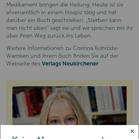
Medikament bringen die Heilung. Heute ist sie
ehrenamtlich in einem Hospiz tätig und hat
darüber ein Buch geschrieben. „Sterben kann
man nicht üben“ sagt sie und wir sprechen mit ihr
über ihren Weg zurück ins Leben.
Weitere Informationen zu Corinna Kohröde-
Warnken und ihrem Buch finden Sie auf der
Webseite des
Verlags Neukirchener
.
✕