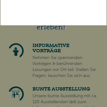
TICKET ERWERBEN
Die gesamte Messe
erleben!
INFORMATIVE
VORTRÄGE
Nehmen Sie spannenden
Vorträgen & berührenden
Lesungen vor Ort teil. Stellen Sie
Fragen, tauschen Sie sich aus.
BUNTE AUSSTELLUNG
Unsere bunte Ausstellung mit ca.
120 Ausstellenden lädt zum